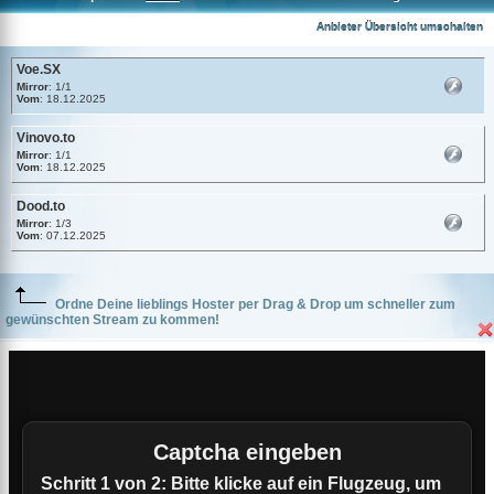
Voe.SX
Anbieter Übersicht umschalten
Voe.SX
Mirror
: 1/1
Vom
: 18.12.2025
Vinovo.to
Mirror
: 1/1
Vom
: 18.12.2025
Dood.to
Mirror
: 1/3
Vom
: 07.12.2025
Ordne Deine lieblings Hoster per Drag & Drop um schneller zum
gewünschten Stream zu kommen!