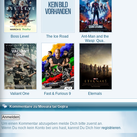
Boss Level
The Ice Road
Ant-Man and the
Wasp: Qua..
Valiant One
Fast & Furious 9
Eternals
Kommentare zu Mosura tai Gojira
Um einen Kommentar abzugeben melde Dich bitte zuerst an.
Wenn Du noch kein Konto bei uns hast, kannst Du Dich hier
registrieren
.