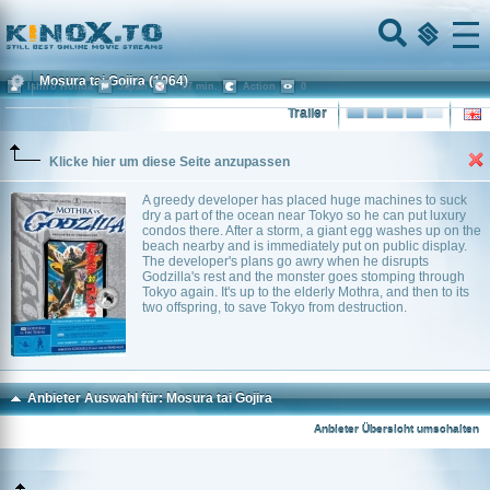
Home
Menu
Mosura tai Gojira
(1964)
Ishirô Honda
Japan
~ 87 min.
Action
0
Trailer
Klicke hier um diese Seite anzupassen
A greedy developer has placed huge machines to suck
dry a part of the ocean near Tokyo so he can put luxury
condos there. After a storm, a giant egg washes up on the
beach nearby and is immediately put on public display.
The developer's plans go awry when he disrupts
Godzilla's rest and the monster goes stomping through
Tokyo again. It's up to the elderly Mothra, and then to its
two offspring, to save Tokyo from destruction.
Anbieter Auswahl für: Mosura tai Gojira
Anbieter Übersicht umschalten