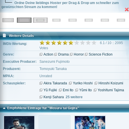
Ordne Deine lieblings Hoster per Drag & Drop um schneller zum
gewünschten Stream zu kommen!
Weitere Details
6.1 / 10 :: 2095
IMDb Wertung:
Votes
Genre:
Action
Drama
Horror
Science Fiction
Executive Producer:
Sanezumi Fujimoto
Produzent:
Tomoyuki Tanaka
MPAA:
Unrated
Schauspieler:
Akira Takarada
Yuriko Hoshi
Hiroshi Koizumi
Yû Fujiki
Emi Ito
Yûmi Ito
Yoshifumi Tajima
Kenji Sahara
25 weitere
Empfohlene Einträge für "Mosura tai Gojira"