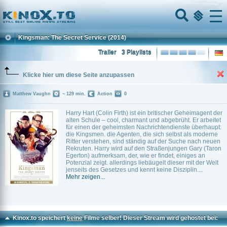
Home
Menu
Kingsman: The Secret Service
(2014)
Trailer
3 Playlists
Klicke hier um diese Seite anzupassen
Matthew Vaughn
~ 129 min.
Action
0
Harry Hart (Colin Firth) ist ein britischer Geheimagent der
alten Schule – cool, charmant und abgebrüht. Er arbeitet
für einen der geheimsten Nachrichtendienste überhaupt:
die Kingsmen. die Agenten, die sich selbst als moderne
Ritter verstehen, sind ständig auf der Suche nach neuen
Rekruten. Harry wird auf den Straßenjungen Gary (Taron
Egerton) aufmerksam, der, wie er findet, einiges an
Potenzial zeigt. allerdings liebäugelt dieser mit der Welt
jenseits des Gesetzes und kennt keine Disziplin....
Mehr zeigen...
Kinox.to speichert
keine
Filme selber! Dieser Stream wird gehostet bei: