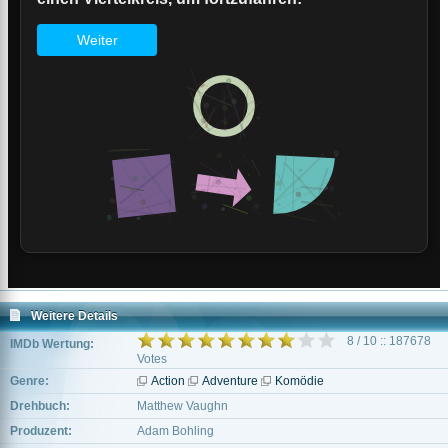
Weitere Details
8 / 10 :: 187678
IMDb Wertung:
Votes
Genre:
Action
Adventure
Komödie
Drehbuch:
Matthew Vaughn
Produzent:
Adam Bohling