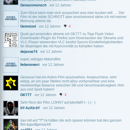
Genussmensch
vor 12 Jahren
Zum Glück kann man sich aussuchen was man kucken will . . . Der
Film ist der letzte SCHROTT aber anscheinend stehe ich mit meiner
Meinung alleine da . . .
Gemetzel
vor 12 Jahren
-1
Quali gut ansonsten stimme ich GK777 zu Tipp Flash Video
Downloader-Plugin für Firefox zum Downlaoden der Streams und
VLC-Player verwenden VLC besitzt Syncro-Einstellmöglichkeiten
für diejenigen die mit Asyncronität zu kämpfen haben.
dejavue74
vor 12 Jahren
super, witziger Aktionsfilm
liebenswert
vor 12 Jahren
Genauso hat ein Action-Film auszusehen. Anspruchslos, sehr
witzig, an ein paar Stellen nicht allzu vorhersehbar und eine
merkwürdige Balance zwischen Stil und Geschmacklosigkeit. Hirn
aus und Spaß haben!
GK777
vor 12 Jahren
-1
Sehr Nice der Film, LOHNT auf jdenfall!! ( - ) ( - )
bY-AzAb-bY
vor 12 Jahren
das mit ars**f**ck hätten die sich sparen können hat den ganzen
film kaputtgemacht!