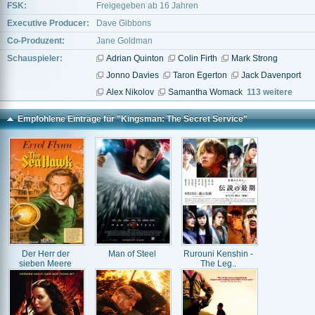
FSK:
Freigegeben ab 16 Jahren
Executive Producer:
Dave Gibbons
Co-Produzent:
Jane Goldman
Schauspieler:
Adrian Quinton
Colin Firth
Mark Strong
Jonno Davies
Taron Egerton
Jack Davenport
Alex Nikolov
Samantha Womack
113 weitere
Empfohlene Einträge für "Kingsman: The Secret Service"
Der Herr der
Man of Steel
Rurouni Kenshin -
sieben Meere
The Leg..