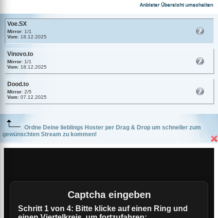
Voe.SX
Anbieter Übersicht umschalten
Voe.SX
Mirror
: 1/1
Vom
: 18.12.2025
Vinovo.to
Mirror
: 1/1
Vom
: 18.12.2025
Dood.to
Mirror
: 2/5
Vom
: 07.12.2025
Ordne Deine lieblings Hoster per Drag & Drop um schneller zum
gewünschten Stream zu kommen!