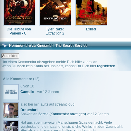
Die Tribute von
Tyler Rake:
Exiled
Panem - C..
Extraction 2
Kommentare zu Kingsman: The Secret Service
Um einen Kommentar abzugeben melde Dich bitte zuerst an.
Wenn Du noch kein Konto bei uns hast, kannst Du Dich hier
registrieren
.
Alle Kommentare
(12)
6 von 10
Camelle
vor 12 Jahren
also bei mir läufts auf streamcloud
Draumfari
Antwort an
Sercio
(Kommentar anzeigen)
vor 12 Jahren
Hat auch beim zweiten Mal schauen Spaß gemacht. Viele
versteckte und ein paar offensichtliche Winks mit dem Zaunpfahl.
Hirn also nicht ganz ausschalten, standby reicht.