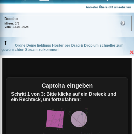
Dood.to
Anbieter Übersicht umschalten
Dood.to
Mirror
: 2/2
Vom
: 23.08.2025
Ordne Deine lieblings Hoster per Drag & Drop um schneller zum
gewünschten Stream zu kommen!