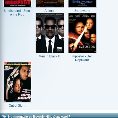
Undisputed - Sieg
Animal
Underworld
ohne Ru..
Men in Black III
Impostor - Der
Replikant
Out of Sight
Kommentare zu Beverly Hills Cop: Axel F