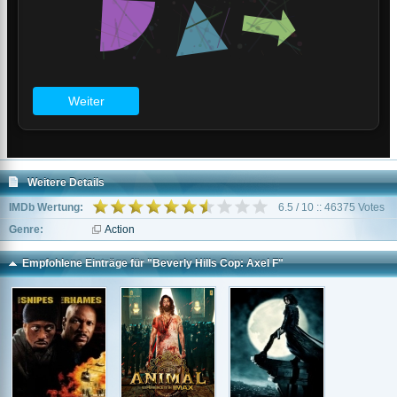
Weitere Details
IMDb Wertung:
6.5 / 10 :: 46375 Votes
Genre:
Action
Empfohlene Einträge für "Beverly Hills Cop: Axel F"