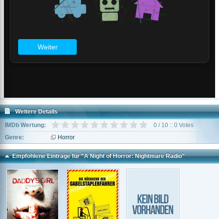
Weitere Details
IMDb Wertung:
0 / 10 :: 0 Votes
Genre:
Horror
Empfohlene Einträge für "A Night of Horror: Nightmare Radio"