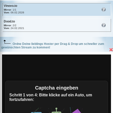
Vinovo.to
Mirror
: 1/1
Vom
: 06.02.2026
Dood.to
Mirror
: 2/2
Vom
: 24.02.2021
Ordne Deine lieblings Hoster per Drag & Drop um schneller zum
gewünschten Stream zu kommen!