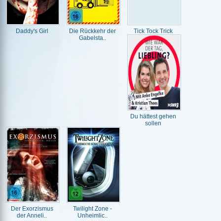
Daddy's Girl
Die Rückkehr der
Tick Tock Trick
Gabelsta..
Du hättest gehen
sollen
Der Exorzismus
Twilight Zone -
der Anneli..
Unheimlic..