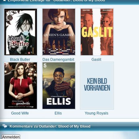
Empfohlene Einträge für "Outlander: Blood of My Blood"
Black Butler
Das Damengambit
Gaslit
Good Wife
Ellis
Young Royals
Kommentare zu Outlander: Blood of My Blood