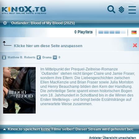
Home
Menu
Outlander: Blood of My Blood
(2025)
0 Playlists
Klicke hier um diese Seite anzupassen
Matthew B. Roberts
Drama
0
Im Mittelpunkt der Prequel-Zeitreise-Romanze
`Outlander` stehen nicht länger Claire und Jamie Fraser,
sondern ihre Eltern: Die Liebesgeschichten zwischen
Ellen MacKenzie und Brian Fraser sowie Julia Moriston
und Henry Beauchamp bilden den Kern der Handlung.
Die zehnteilige Serie spannt einen historischen Bogen
vom 18. Jahrhundert in Schottland bis in die Wirren des
Ersten Weltkriegs - und bringt beide Erzählstränge auf
unerwartete Weise zusammen.
Kinox.to speichert
keine
Filme selber! Dieser Stream wird gehostet bei:
Voe.SX
Anbieter Übersicht umschalten