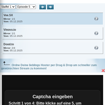
Voe.SX
Mirror
: 1/1
Vom
: 05.12.2025
Vinovo.to
Mirror
: 1/1
Vom
: 05.12.2025
Dood.to
Mirror
: 2/4
Vom
: 05.12.2025
Ordne Deine lieblings Hoster per Drag & Drop um schneller zum
gewünschten Stream zu kommen!