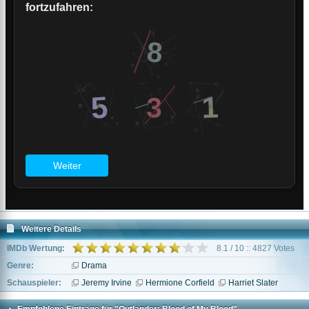
Weitere Details
IMDb Wertung:
8.1 / 10 :: 4827 Votes
Genre:
Drama
Schauspieler:
Jeremy Irvine
Hermione Corfield
Harriet Slater