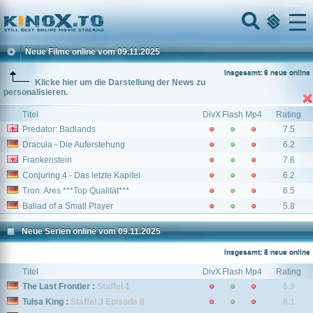
Home
Menu
Neue Filme online vom 09.11.2025
Insgesamt: 6 neue online
Klicke hier um die Darstellung der News zu
personalisieren.
Titel
DivX
Flash
Mp4
Rating
Predator: Badlands
7.5
Dracula - Die Auferstehung
6.2
Frankenstein
7.6
Conjuring 4 - Das letzte Kapitel
6.2
Tron: Ares ***Top Qualität***
6.5
Ballad of a Small Player
5.8
Neue Serien online vom 09.11.2025
Insgesamt: 8 neue online
Titel
DivX
Flash
Mp4
Rating
The Last Frontier :
Staffel 1
6.9
Tulsa King :
Staffel 3 Episode 8
8.1