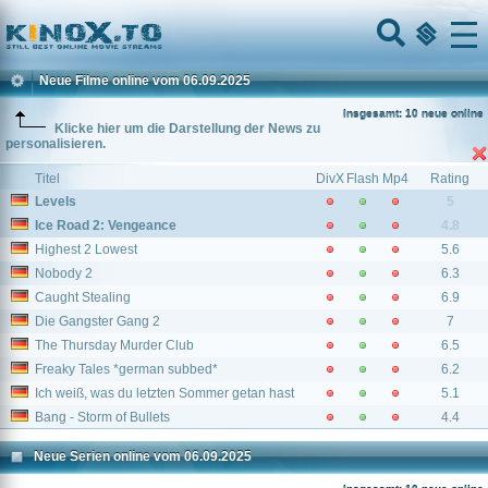
Home
Menu
Neue Filme online vom 06.09.2025
Insgesamt: 10 neue online
Klicke hier um die Darstellung der News zu
personalisieren.
Titel
DivX
Flash
Mp4
Rating
Levels
5
Ice Road 2: Vengeance
4.8
Highest 2 Lowest
5.6
Nobody 2
6.3
Caught Stealing
6.9
Die Gangster Gang 2
7
The Thursday Murder Club
6.5
Freaky Tales *german subbed*
6.2
Ich weiß, was du letzten Sommer getan hast
5.1
Bang - Storm of Bullets
4.4
Neue Serien online vom 06.09.2025