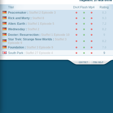
Insgesamt: 10 neue online
Titel
DivX
Flash
Mp4
Rating
Peacemaker :
Staffel 2 Episode 3
8.3
Rick and Morty :
Staffel 8
9.3
Alien: Earth :
Staffel 1 Episode 5
7.2
Wednesday :
Staffel 2
8.2
Dexter: Resurrection :
Staffel 1 Episode 10
9
Star Trek: Strange New Worlds :
Staffel 3
8.2
Episode 9
Foundation :
Staffel 3 Episode 9
7.6
South Park :
Staffel 27 Episode 4
9