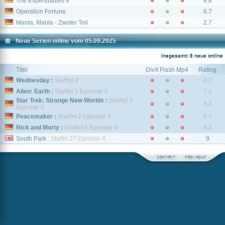
The Expendables 4
4.8
Operation Fortune
6.7
Manta, Manta - Zwoter Teil
2.7
Neue Serien online vom 05.09.2025
Insgesamt: 8 neue online
Titel
DivX
Flash
Mp4
Rating
Wednesday :
Staffel 2
8.2
Alien: Earth :
Staffel 1 Episode 5
7.2
Star Trek: Strange New Worlds :
Staffel 3
8.2
Episode 9
Peacemaker :
Staffel 2 Episode 3
8.3
Rick and Morty :
Staffel 8 Episode 9
9.3
South Park :
Staffel 27 Episode 4
9