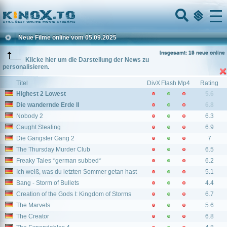
Home
Menu
Neue Filme online vom 05.09.2025
Insgesamt: 15 neue online
Klicke hier um die Darstellung der News zu
personalisieren.
Titel
DivX
Flash
Mp4
Rating
Highest 2 Lowest
5.6
Die wandernde Erde II
6.8
Nobody 2
6.3
Caught Stealing
6.9
Die Gangster Gang 2
7
The Thursday Murder Club
6.5
Freaky Tales *german subbed*
6.2
Ich weiß, was du letzten Sommer getan hast
5.1
Bang - Storm of Bullets
4.4
Creation of the Gods I: Kingdom of Storms
6.7
The Marvels
5.6
The Creator
6.8