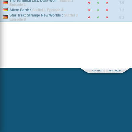
The Terminal List: Dark Wolf :
Staffel 1
7.6
Episode 1
Alien: Earth :
Staffel 1 Episode 4
7.2
Star Trek: Strange New Worlds :
Staffel 3
8.2
Episode 8