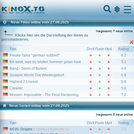
Home
Menu
Neue Filme online vom 27.08.2025
Insgesamt: 7 neue online
Klicke hier um die Darstellung der News zu
personalisieren.
Titel
DivX
Flash
Mp4
Rating
Freaky Tales *german subbed*
6.2
Ich weiß, was du letzten Sommer getan hast
5.1
Bang - Storm of Bullets
4.4
Jurassic World: Die Wiedergeburt
5.9
Highest 2 Lowest
5.6
Cleaner
5.6
Mission: Impossible - The Final Reckoning
7.2
Neue Serien online vom 27.08.2025
Insgesamt: 3 neue online
Titel
DivX
Flash
Mp4
Rating
NCIS: Origins :
Staffel 1 Episode 11
7.2