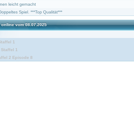
DivX
e 8