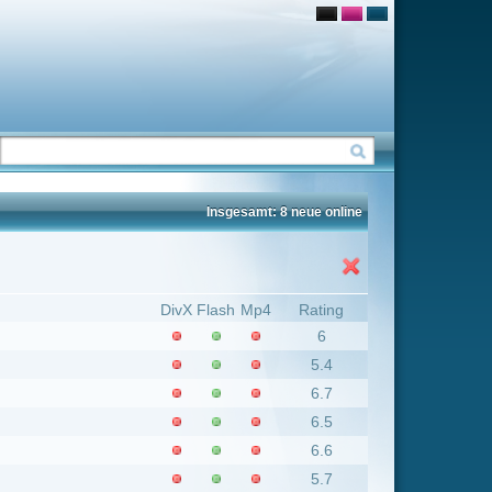
Insgesamt: 8 neue online
Flash
Mp4
Rating
6
5.4
6.7
6.5
6.6
5.7
7.8
6.7
Insgesamt: 6 neue online