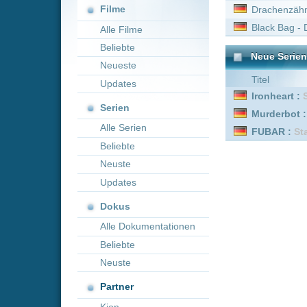
Neueste
Titel
Updates
Ironheart :
Staffel 1
Serien
Murderbot :
Staffel 1
Alle Serien
FUBAR :
Staffel 2 Episod
Beliebte
Neuste
Updates
Dokus
Alle Dokumentationen
Beliebte
Neuste
Partner
Kion