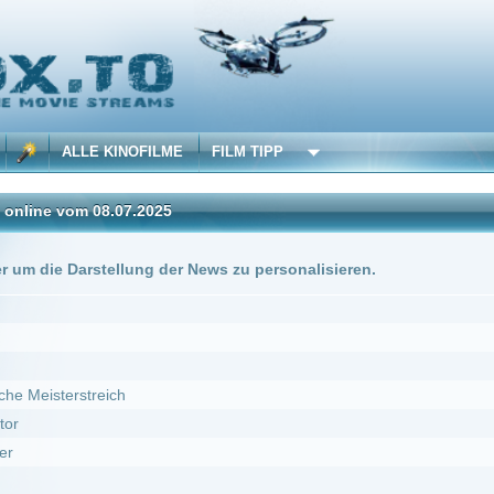
 KINOFILME
FILM TIPP
08.07.2025
stellung der News zu personalisieren.
DivX
eich
macht
. ***Top Qualität***
08.07.2025