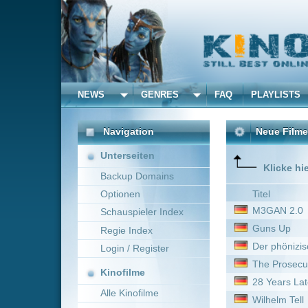
NEWS
GENRES
FAQ
PLAYLISTS
ALLE
Navigation
Neue Filme online vom 
Unterseiten
Klicke hier um die Dar
Backup Domains
Optionen
Titel
M3GAN 2.0
Schauspieler Index
Guns Up
Regie Index
Der phönizische Meisterstr
Login / Register
The Prosecutor
Kinofilme
28 Years Later
Alle Kinofilme
Wilhelm Tell
Filme
Drachenzähmen leicht ge
Black Bag - Doppeltes Spiel
Alle Filme
Beliebte
Neue Serien online vom 