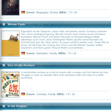
Genre:
Biography
,
Drama
IMDb:
7.5 / 10
Winnie Puuh
Eigentlich ist die Tatsache, dass I-Aah mal wieder seinen Schwanz verloren
hat, schon aufregend genug. Bei der Suche nach einem neuen Schwanz
bemerken Winnie Puuh und seine Freunde im Hundert-Morgen-Wald
allerdings auch noch, dass Christopher Robin spurlos verschwunden ist.
Schnell sind sich die Tiere sicher: Er muss entführt worden sein. Guter Rat ist
teuer, bis die Eule die Lösung hat: Puuh und die Bande müssen selbst
losziehen und ihren guten Freund finden und befreien.
Genre:
Animation
,
Family
IMDb:
7.5 / 10
Das Große Rennen
A veterinarian posing as a doctor teams with a singer and his friends as they
struggle to save an upstate New York sanitarium with the help of a misfit
racehorse.
Genre:
Comedy
,
Family
IMDb:
7.5 / 10
In the Heights