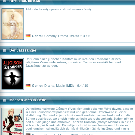
Rhythmus im Blut
A blonde beauty upsets a show business family.
Genre:
Comedy
,
Drama
IMDb:
6.4 / 10
Der Jazzsänger
Der Sohn eines jüdischen Kantors muss sich den Traditionen seines
religiösen Vaters widersetzen, um seinen Traum zu verwirklichen und
Jazzsänger zu werden.
Genre:
Drama
,
Music
IMDb:
6.4 / 10
Machen wir's in Liebe
Der millionenschwere Clément (Yves Montand) bekommt Wind davon, dass er
in einer Fernsehshow parodiert wird und geht ohne Umschweife zu einer
Vorführung. Dort wird er jedoch mit dem Parodisten verwechselt und auf die
Bühne geschleppt, wo er sich mehr schlecht als recht verkauft. Zudem trifft er
dort auf die junge und attraktive Tänzerin Ramona (Marilyn Monroe), in die er
sich auch gleich verknallt. Die will jedoch nichts von ihm wissen. Um sie zu
beeindrucken, schmeißt sich der Multimillionär mächtig ins Zeug und nimmt
Unterricht bei den größten Stars der damaligen Zeit. So kann er Gene Kelly