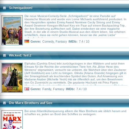
der Zeit also, als Donna unter der Sonne Griechenlands Sam (in jung:
Jeremy Irvine), Harry (Hugh Skinner) und Bill (Josh Dylan) kennenlernte…
Schmigadoon!
Die neue Musical-Comedy-Serie „Schmigadoon!“ ist eine Parodie auf
klassische Musicals und wurde von Lorne Michaels ausführend produziert. In
den Hauptrollen spielen Emmy Award Nominee Cecily Strong und Emmy
Award Gewinner Keegan-Michael Key ein Paar auf einem Backpacking-Trip,
der ihre Beziehung auffrischen soll. Dabei entdecken sie eine magische
Stadt, in der alle in einem Studio-Musical aus den 40ern leben. Sie erfahren
schließlich, dass sie nicht gehen können, bevor sie die „wahre Liebe“
gefunden haben.
Genre:
Comedy
,
Fantasy
IMDb:
7.4 / 10
Wicked: Teil 2
Elphaba (Cynthia Erivo) lebt zurückgezogen in den Wäldern und setzt ihren
Einsatz für die Rechte der unterdrückten Tiere fort. Als „Böse Hexe des
Westens“ stigmatisiert, versucht sie unbeirrt, die Wahrheit über den Zauberer
(Jeff Goldblum) ans Licht zu bringen. Glinda (Ariana Grande) hingegen gilt in
der Smaragdstadt als leuchtendes Symbol des Guten. Auf Anweisung von
Madame Akaber (Michelle Yeoh) tritt sie öffentlich auf, um den Bewohnern
von Oz Zuversicht zu vermitteln. Die geplante Hochzeit mit Prinz Fiyero
(Jonathan Bailey) festigt Glindas Ansehen, doch die Trennung von Elphaba
belastet sie weiterhin. Ihr Versuch, eine Versöhnung zwischen ihrer einstigen
Genre:
Family
,
Fantasy
IMDb:
7.4 / 10
Freundin und dem Zauberer zu erreichen, scheitert – die Kluft vertieft sich.
Auch Moq (Ethan Slater), Fiyero und Elphabas Schwester Nessarose
(Marissa Bode) geraten dadurch zunehmend in eine bedrohliche Lage. Ein
Mädchen aus Kansas bringt das Gleichgewicht zusätzlich durcheinander. Als
Die Marx Brothers auf See
sich ein aufgebrachter Mob gegen Elphaba richtet, wird eine Entscheidung
unausweichlich. Nur wenn Glinda und Elphaba ein letztes Mal
aufeinandertreffen, besteht die Möglichkeit, Einfluss auf das Schicksal von
Bei einer Atlantiküberquerung albern die Marx Brothers wie üblich herum und
Oz zu nehmen.
schaffen es, jeden an Bord des Schiffes zu verärgern.