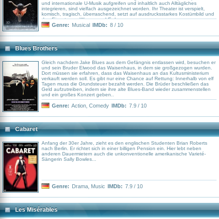
und internationale U-Musik aufgreifen und inhaltlich auch Alltägliches
integrieren, sind vielfach ausgezeichnet worden. Ihr Theater ist verspielt,
komisch, tragisch, überraschend, setzt auf ausdrucksstarkes Kostümbild und
den Einsatz von Wasser und Erde.
Genre:
Musical
IMDb:
8 / 10
Blues Brothers
Gleich nachdem Jake Blues aus dem Gefängnis entlassen wird, besuchen er
und sein Bruder Elwood das Waisenhaus, in dem sie großgezogen wurden.
Dort müssen sie erfahren, dass das Waisenhaus an das Kultusministerium
verkauft werden soll. Es gibt nur eine Chance auf Rettung: Innerhalb von elf
Tagen muss die Grundsteuer bezahlt werden. Die Brüder beschließen das
Geld aufzutreiben, indem sie ihre alte Blues-Band wieder zusammenstellen
und ein großes Konzert geben..
Genre:
Action
,
Comedy
IMDb:
7.9 / 10
Cabaret
Anfang der 30er Jahre, zieht es den englischen Studenten Brian Roberts
nach Berlin. Er richtet sich in einer billigen Pension ein. Hier lebt neben
anderen Dauermietern auch die unkonventionelle amerikanische Varieté-
Sängerin Sally Bowles...
Genre:
Drama
,
Music
IMDb:
7.9 / 10
Les Misérables