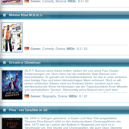
trifft aber dabei Lina ins Gesicht und verlässt die Party fluchtartig. Erst nach
Genre:
Comedy
,
Musical
IMDb:
8.4 / 10
wochenlanger vergeblicher Suche Dons begegnen sich die beiden wieder.
Munna Bhai M.B.B.S.
Genre:
Comedy
,
Drama
IMDb:
8.2 / 10
Greatest Showman
Als P.T. Barnum seine Arbeit verliert, treiben ihn und seine Frau Charity
Existenzsorgen um. Doch dann hat der zweifache Vater Barnum eine
Geschäftsidee: Er gründet ein Kuriositätenkabinett, für das er unter anderem
eine bärtige Frau und einen kleinwüchsigen Mann anheuert. Doch er will
seinen zahlenden Gästen nicht nur Kurioses bieten, sondern auch eine
atemberaubende Show mit Akrobaten wie der Trapezkünstlerin Anne Wheeler
und spektakulären Tänzern. Gleichzeitig sehnt Barnum sich nach dem
Respekt der feinen Gesellschaft, die hochnäsig auf seinen Zirkus herabsieht.
Er tut sich daher mit dem seriösen Theatermacher Phillip Carlyle zusammen
Genre:
Biography
,
Drama
IMDb:
8 / 10
und als er bei einer königlichen Audienz der schwedischen Opernsängerin
Jenny Lind begegnet, wittert er die Chance darauf, endlich auch in der High
Society und in der Kunstszene ernstgenommen zu werden. Er geht mit Jenny
auf Amerika-Tournee...
Pina - ein Tanzfilm in 3D
Die 1940 in Solingen geborene, in Essen und New York ausgebildete
Tänzerin Pina Bausch zählt zu den bedeutendsten Choreografinnen der
Welt. 1973 wird sie Leiterin des Balletts in Wuppertal und tauft es in
Tanztheater um. Ihre Stücke und Choreografien, die auch Oper, Operette