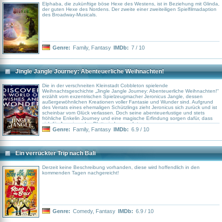
Elphaba, die zukünftige böse Hexe des Westens, ist in Beziehung mit Glinda,
der guten Hexe des Nordens. Der zweite einer zweiteiligen Spielfilmadaption
des Broadway-Musicals.
Genre:
Family
,
Fantasy
IMDb:
7 / 10
Jingle Jangle Journey: Abenteuerliche Weihnachten!
Die in der verschneiten Kleinstadt Cobbleton spielende
Weihnachtsgeschichte „Jingle Jangle Journey: Abenteuerliche Weihnachten!“
erzählt vom exzentrischen Spielzeugmacher Jeronicus Jangle, dessen
außergewöhnlichen Kreationen voller Fantasie und Wunder sind. Aufgrund
des Verrats eines ehemaligen Schützlings zieht Jeronicus sich zurück und ist
scheinbar vom Glück verlassen. Doch seine abenteuerlustige und stets
fröhliche Enkelin Journey und eine magische Erfindung sorgen dafür, dass
sich für Jeronicus das Blatt wieder wendet.
Genre:
Family
,
Fantasy
IMDb:
6.9 / 10
Ein verrückter Trip nach Bali
Derzeit keine Beschreibung vorhanden, diese wird hoffendlich in den
kommenden Tagen nachgereicht!
Genre:
Comedy
,
Fantasy
IMDb:
6.9 / 10