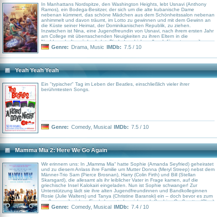
In Manhattans Nordspitze, den Washington Heights, lebt Usnavi (Anthony
Ramos), ein Bodega-Besitzer, der sich um die alte kubanische Dame
nebenan kümmert, das schöne Mädchen aus dem Schönheitssalon nebenan
anhimmelt und davon träumt, im Lotto zu gewinnen und mit dem Gewinn an
die Küste seiner Heimat, der Dominikanischen Republik, zu ziehen.
Inzwischen ist Nina, eine Jugendfreundin von Usnavi, nach ihrem ersten Jahr
am College mit überraschenden Neuigkeiten zu ihren Eltern in die
Nachbarschaft zurückgekehrt. Die haben bisher alles dafür getan, um ihrer
Tochter ein besseres Leben zu ermöglichen. Schließlich bekommen Usnavi
Genre:
Drama
,
Music
IMDb:
7.5 / 10
und die Bewohner der kleinen Nachbarschaft eine Dosis dessen, was es
bedeutet, zu Hause zu sein. Adaption des Erfolgs-Musicals von Lin-Manuel
Miranda über die Erlebnisse in einer hispanisch-geprägten Gemeinde an drei
heißen Sommertagen in New York.
Yeah Yeah Yeah
Ein "typischer" Tag im Leben der Beatles, einschließlich vieler ihrer
berühmtesten Songs.
Genre:
Comedy
,
Musical
IMDb:
7.5 / 10
Mamma Mia 2: Here We Go Again
Wir erinnern uns: In „Mamma Mia“ hatte Sophie (Amanda Seyfried) geheiratet
und zu diesem Anlass ihre Familie um Mutter Donna (Meryl Streep) nebst dem
Männer-Trio Sam (Pierce Brosnan), Harry (Colin Firth) und Bill (Stellan
Skarsgard), die allesamt als ihr leiblicher Vater in Frage kamen, auf die
griechische Insel Kalokairi eingeladen. Nun ist Sophie schwanger! Zur
Unterstützung lädt sie ihre alten Jugendfreundinnen und Bandkolleginnen
Rosie (Julie Walters) und Tanya (Christine Baranski) ein – doch bevor es zum
großen musikreichen Finale kommt, das sich auch Sophies Großmutter (Cher)
nicht entgehen lässt, erzählen sie der werdenden Mutter zunächst noch
Genre:
Comedy
,
Musical
IMDb:
7.4 / 10
Geschichten von früher – Geschichten aus den wilden 1970er Jahren, aus