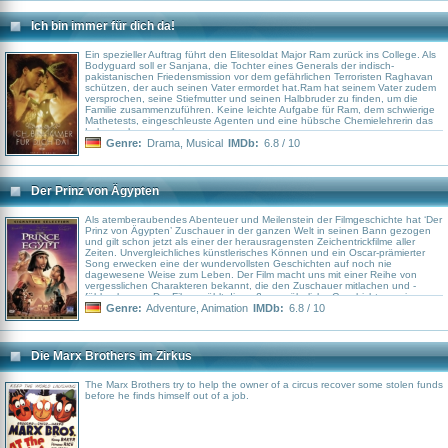
Ich bin immer für dich da!
Ein spezieller Auftrag führt den Elitesoldat Major Ram zurück ins College. Als
Bodyguard soll er Sanjana, die Tochter eines Generals der indisch-
pakistanischen Friedensmission vor dem gefährlichen Terroristen Raghavan
schützen, der auch seinen Vater ermordet hat.Ram hat seinem Vater zudem
versprochen, seine Stiefmutter und seinen Halbbruder zu finden, um die
Familie zusammenzuführen. Keine leichte Aufgabe für Ram, dem schwierige
Mathetests, eingeschleuste Agenten und eine hübsche Chemielehrerin das
Leben schwer machen.
Genre:
Drama
,
Musical
IMDb:
6.8 / 10
Der Prinz von Ägypten
Als atemberaubendes Abenteuer und Meilenstein der Filmgeschichte hat ‘Der
Prinz von Ägypten’ Zuschauer in der ganzen Welt in seinen Bann gezogen
und gilt schon jetzt als einer der herausragensten Zeichentrickfilme aller
Zeiten. Unvergleichliches künstlerisches Können und ein Oscar-prämierter
Song erwecken eine der wundervollsten Geschichten auf noch nie
dagewesene Weise zum Leben. Der Film macht uns mit einer Reihe von
vergesslichen Charakteren bekannt, die den Zuschauer mitlachen und -
fühlen lassen. Der Film erzählt die außergewöhnliche Geschichte zweier
Brüder: der eine von königlicher Abstammung und der andere ein
Genre:
Adventure
,
Animation
IMDb:
6.8 / 10
Waisenjunge mit geheimnisvoller Vergangenheit. Sie wachsen zusammen in
tiefer Freundschaft auf, verbunden durch übermütigen Freiheitsdrang und
jugendlichen Kräftemessen. Doch die Wahrheit macht sie schließlich zu
Feinden – den einen zum Herrscher über das mächtige Imperium der Welt,
Die Marx Brothers im Zirkus
den anderen zum auserwählten Befreier seines Volkes.
The Marx Brothers try to help the owner of a circus recover some stolen funds
before he finds himself out of a job.