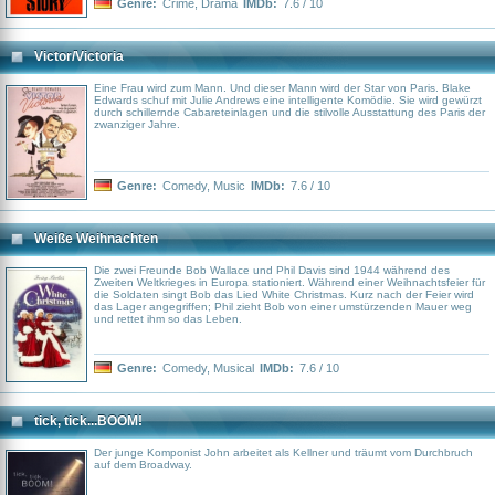
Genre:
Crime
,
Drama
IMDb:
7.6 / 10
Victor/Victoria
Eine Frau wird zum Mann. Und dieser Mann wird der Star von Paris. Blake
Edwards schuf mit Julie Andrews eine intelligente Komödie. Sie wird gewürzt
durch schillernde Cabareteinlagen und die stilvolle Ausstattung des Paris der
zwanziger Jahre.
Genre:
Comedy
,
Music
IMDb:
7.6 / 10
Weiße Weihnachten
Die zwei Freunde Bob Wallace und Phil Davis sind 1944 während des
Zweiten Weltkrieges in Europa stationiert. Während einer Weihnachtsfeier für
die Soldaten singt Bob das Lied White Christmas. Kurz nach der Feier wird
das Lager angegriffen; Phil zieht Bob von einer umstürzenden Mauer weg
und rettet ihm so das Leben.
Genre:
Comedy
,
Musical
IMDb:
7.6 / 10
tick, tick...BOOM!
Der junge Komponist John arbeitet als Kellner und träumt vom Durchbruch
auf dem Broadway.