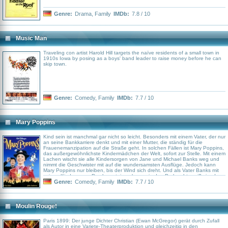
Genre:
Drama
,
Family
IMDb:
7.8 / 10
Music Man
Traveling con artist Harold Hill targets the naïve residents of a small town in
1910s Iowa by posing as a boys' band leader to raise money before he can
skip town.
Genre:
Comedy
,
Family
IMDb:
7.7 / 10
Mary Poppins
Kind sein ist manchmal gar nicht so leicht. Besonders mit einem Vater, der nur
an seine Bankkarriere denkt und mit einer Mutter, die ständig für die
Frauenemanzipation auf die Straße geht. In solchen Fällen ist Mary Poppins,
das außergewöhnlichste Kindermädchen der Welt, sofort zur Stelle. Mit einem
Lachen wischt sie alle Kindersorgen von Jane und Michael Banks weg und
nimmt die Geschwister mit auf die wundersamsten Ausflüge. Jedoch kann
Mary Poppins nur bleiben, bis der Wind sich dreht. Und als Vater Banks mit
seinen Kindern zum Drachen steigen lassen in den Park geht, weiß sie, dass
er sich gedreht hat. Supercalifragilisticexpialigetisch – dieses Wort entführt
Genre:
Comedy
,
Family
IMDb:
7.7 / 10
Groß und Klein in Walt Disneys kunterbunte Welt voller herrlicher
Überraschungen und zauberhafter Abenteuer.
Moulin Rouge!
Paris 1899: Der junge Dichter Christian (Ewan McGregor) gerät durch Zufall
als Autor in eine Variete-Theaterproduktion und gleichzeitig in den