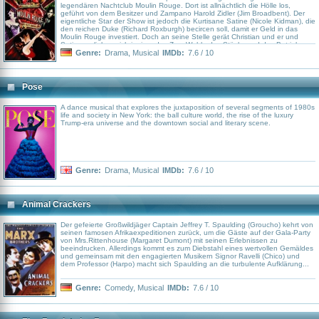
legendären Nachtclub Moulin Rouge. Dort ist allnächtlich die Hölle los,
geführt von dem Besitzer und Zampano Harold Zidler (Jim Broadbent). Der
eigentliche Star der Show ist jedoch die Kurtisane Satine (Nicole Kidman), die
den reichen Duke (Richard Roxburgh) becircen soll, damit er Geld in das
Moulin Rouge investiert. Doch an seine Stelle gerät Christian und er und
Satine verlieben sich ineinander. Zum Wohle des Stücks und des Betriebs
hält Satine den Duke tatsächlich hin, während sie mit Christian eine Affäre
Genre:
Drama
,
Musical
IMDb:
7.6 / 10
hat, doch wird die Situation immer angespannter, der Duke immer
unberechenbarer und Satine, die an Schwindsucht leidet, immer kränker...
Pose
A dance musical that explores the juxtaposition of several segments of 1980s
life and society in New York: the ball culture world, the rise of the luxury
Trump-era universe and the downtown social and literary scene.
Genre:
Drama
,
Musical
IMDb:
7.6 / 10
Animal Crackers
Der gefeierte Großwildjäger Captain Jeffrey T. Spaulding (Groucho) kehrt von
seinen famosen Afrikaexpeditionen zurück, um die Gäste auf der Gala-Party
von Mrs.Rittenhouse (Margaret Dumont) mit seinen Erlebnissen zu
beeindrucken. Allerdings kommt es zum Diebstahl eines wertvollen Gemäldes
und gemeinsam mit den engagierten Musikern Signor Ravelli (Chico) und
dem Professor (Harpo) macht sich Spaulding an die turbulente Aufklärung...
Genre:
Comedy
,
Musical
IMDb:
7.6 / 10