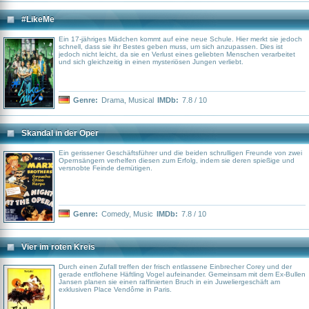
#LikeMe
Ein 17-jähriges Mädchen kommt auf eine neue Schule. Hier merkt sie jedoch
schnell, dass sie ihr Bestes geben muss, um sich anzupassen. Dies ist
jedoch nicht leicht, da sie en Verlust eines geliebten Menschen verarbeitet
und sich gleichzeitig in einen mysteriösen Jungen verliebt.
Genre:
Drama
,
Musical
IMDb:
7.8 / 10
Skandal in der Oper
Ein gerissener Geschäftsführer und die beiden schrulligen Freunde von zwei
Opernsängern verhelfen diesen zum Erfolg, indem sie deren spießige und
versnobte Feinde demütigen.
Genre:
Comedy
,
Music
IMDb:
7.8 / 10
Vier im roten Kreis
Durch einen Zufall treffen der frisch entlassene Einbrecher Corey und der
gerade entflohene Häftling Vogel aufeinander. Gemeinsam mit dem Ex-Bullen
Jansen planen sie einen raffinierten Bruch in ein Juweliergeschäft am
exklusiven Place Vendôme in Paris.