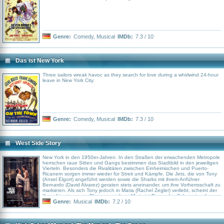
Genre:
Comedy
,
Musical
IMDb:
7.3 / 10
Das ist New York
Three sailors wreak havoc as they search for love during a whirlwind 24-hour
leave in New York City.
Genre:
Comedy
,
Musical
IMDb:
7.3 / 10
West Side Story
New York in den 1950er-Jahren. In den Straßen der erwachenden Metropole
herrschen raue Sitten und Gangs bestimmen das Stadtbild in den jeweiligen
Vierteln. Besonders die Rivalitäten zwischen Einheimischen und Puerto-
Ricanern sorgen immer wieder für Streit und Kämpfe. Die Jets, die von Tony
(Ansel Elgort) angeführt werden sowie die Sharks mit ihrem Anführer
Bernardo (David Alvarez) geraten stets aneinander, um ihre Vorherrsschaft zu
markieren. Als sich Tony jedoch in Maria (Rachel Zegler) verliebt, scheint der
Kampf in eine neue Phase zu gehen: Maria ist Bernardos Schwester, der von
der heimlichen Liason der beiden Liebenden alles andere als begeistert ist.
Genre:
Musical
IMDb:
7.2 / 10
Die Situation eskaliert und schon bald sind die ersten Opfer auf beiden
Seiten zu beklagen. Ist die Liebe zweier Personen es wert, das Leben
anderer aufs Spiel zu setzen? Remake des Musical-Klassikers „West Side
Story“ über eine unmögliche Liebe inmitten eines erbitterten Bandenkriegs.