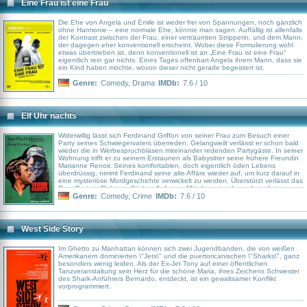
Eine Frau ist eine Frau
Die Ehe von Angela und Émile ist weder frei von Spannungen, noch gänzlich
ohne Harmonie – eine normale Ehe, könnte man sagen. Auffällig ist allenfalls
der Kontrast zwischen der Frau, einer verträumten Stripperin, und dem Mann,
der dagegen eher konventionell erscheint. Wobei diese Formulierung wohl
etwas übertrieben ist, denn konventionell ist an „Eine Frau ist eine Frau“
eigentlich rein gar nichts. Eines Tages offenbart Angela ihrem Mann, dass sie
ein Kind haben möchte, wovon dieser nicht gerade begeistert ist.
Genre:
Comedy
,
Drama
IMDb:
7.6 / 10
Elf Uhr nachts
Widerwillig lässt sich Ferdinand Griffon von seiner Frau zum Besuch einer
Party seines Schwiegervaters überreden. Gelangweilt verlässt er schon bald
wieder die in Werbespruchblasen miteinander redenden Partygäste. In seiner
Wohnung trifft er zu seinem Erstaunen als Babysitter seine frühere Freundin
Marianne Renoir. Seines komfortablen, doch eigentlich öden Lebens
überdrüssig, nimmt Ferdinand seine alte Affäre wieder auf, um kurz darauf in
eine mysteriöse Mordgeschichte verwickelt zu werden. Überstürzt verlässt das
Paar Paris in Richtung Süden. Auf einer Mittelmeerinsel verschwindet
Marianne spurlos. Wenige Wochen später findet Ferdinand sie in Toulon mit
Genre:
Comedy
,
Crime
IMDb:
7.6 / 10
einem anderen Liebhaber wieder, der sein Geld mit undurchsichtigen
Waffengeschäften zu verdienen scheint. Noch einmal lässt sich Ferdinand
von Marianne zu einer gefährlichen Aktion überreden...
West Side Story
Im Ghetto zu Manhattan können sich zwei Jugendbanden, die von weißen
Amerikanern dominierten \"Jets\" und die puertoricanischen \"Sharks\", ganz
besonders wenig leiden. Als der Ex-Jet Tony auf einer öffentlichen
Tanzveranstaltung sein Herz für die schöne Maria, ihres Zeichens Schwester
des Shark-Anführers Bernardo, entdeckt, ist ein gewaltsamer Konflikt
vorprogrammiert.