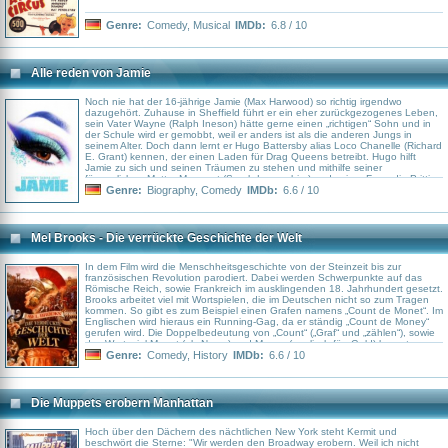
Genre:
Comedy
,
Musical
IMDb:
6.8 / 10
Alle reden von Jamie
Noch nie hat der 16-jährige Jamie (Max Harwood) so richtig irgendwo
dazugehört. Zuhause in Sheffield führt er ein eher zurückgezogenes Leben,
sein Vater Wayne (Ralph Ineson) hätte gerne einen „richtigen“ Sohn und in
der Schule wird er gemobbt, weil er anders ist als die anderen Jungs in
seinem Alter. Doch dann lernt er Hugo Battersby alias Loco Chanelle (Richard
E. Grant) kennen, der einen Laden für Drag Queens betreibt. Hugo hilft
Jamie zu sich und seinen Träumen zu stehen und mithilfe seiner
fürsorglichen Mutter Margaret (Sarah Lancashire) und seiner Freundin Pritti
Pasha (Lauren Patel), auf die er sich immer verlassen kann, legt er seine
Genre:
Biography
,
Comedy
IMDb:
6.6 / 10
Angst vor der Zukunft beiseite, überwindet seinen Schatten, tritt als Drag
Queen auf die Bühne und präsentiert eine völlig neue Version seiner selbst.
Spielfilmadaption des gleichnamigen Musicals.
Mel Brooks - Die verrückte Geschichte der Welt
In dem Film wird die Menschheitsgeschichte von der Steinzeit bis zur
französischen Revolution parodiert. Dabei werden Schwerpunkte auf das
Römische Reich, sowie Frankreich im ausklingenden 18. Jahrhundert gesetzt.
Brooks arbeitet viel mit Wortspielen, die im Deutschen nicht so zum Tragen
kommen. So gibt es zum Beispiel einen Grafen namens „Count de Monet“. Im
Englischen wird hieraus ein Running-Gag, da er ständig „Count de Money“
gerufen wird. Die Doppelbedeutung von „Count“ („Graf“ und „zählen“), sowie
das Wortspiel Monet (als Name) und Money (englisch für: Geld) kommt nur
hier zur vollen Entfaltung.
Genre:
Comedy
,
History
IMDb:
6.6 / 10
Die Muppets erobern Manhattan
Hoch über den Dächern des nächtlichen New York steht Kermit und
beschwört die Sterne: "Wir werden den Broadway erobern. Weil ich nicht