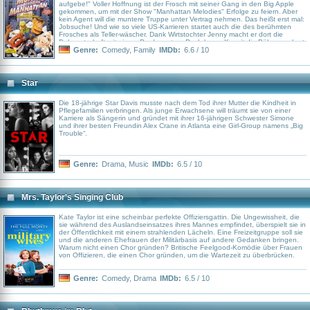
aufgebe!" Voller Hoffnung ist der Frosch mit seiner Gang in den Big Apple
gekommen, um mit der Show "Manhattan Melodies" Erfolge zu feiern. Aber
kein Agent will die muntere Truppe unter Vertrag nehmen. Das heißt erst mal:
Jobsuche! Und wie so viele US-Karrieren startet auch die des berühmten
Frosches als Teller-wäscher. Dank Wirtstochter Jenny macht er dort die
Bekanntschaft mit einem Produzenten. Doch bevor Kermit die Bühne erobert,
kommt er versehentlich unter die Räder.
Genre:
Comedy
,
Family
IMDb:
6.6 / 10
Star
Die 18-jährige Star Davis musste nach dem Tod ihrer Mutter die Kindheit in
Pflegefamilien verbringen. Als junge Erwachsene will träumt sie von einer
Karriere als Sängerin und gründet mit ihrer 16-jährigen Schwester Simone
und ihrer besten Freundin Alex Crane in Atlanta eine Girl-Group namens „Big
Trouble“.
Genre:
Drama
,
Music
IMDb:
6.5 / 10
Mrs. Taylor's Singing Club
Kate Taylor ist eine scheinbar perfekte Offiziersgattin. Die Ungewissheit, die
sie während des Auslandseinsatzes ihres Mannes empfindet, überspielt sie in
der Öffentlichkeit mit einem strahlenden Lächeln. Eine Freizeitgruppe soll sie
und die anderen Ehefrauen der Militärbasis auf andere Gedanken bringen.
Warum nicht einen Chor gründen? Britische Feelgood-Komödie über Frauen
von Offizieren, die einen Chor gründen, um die Wartezeit zu überbrücken.
Genre:
Comedy
,
Drama
IMDb:
6.5 / 10