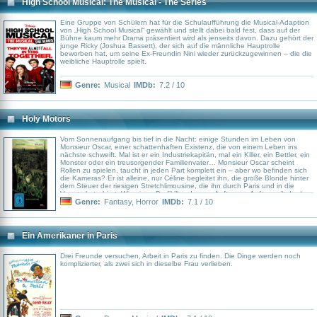
High School Musical: The Musical - The Series
Eine Gruppe von Schülern hat für die Schulaufführung die Musical-Adaption
von „High School Musical“ gewählt und stellt dabei bald fest, dass auf der
Bühne kaum mehr Drama präsentiert wird als jenseits davon. Dazu gehört der
junge Ricky (Joshua Bassett), der sich auf die männliche Hauptrolle
beworben hat, um seine Ex-Freundin Nini wieder zurückzugewinnen – die die
weibliche Hauptrolle spielt.
Genre:
Musical
IMDb:
7.2 / 10
Holy Motors
Vom Sonnenaufgang bis tief in die Nacht: einige Stunden im Leben von
Monsieur Oscar, einer schattenhaften Existenz, die von einem Leben ins
nächste schweift. Mal ist er ein Industriekapitän, mal ein Killer, ein Bettler, ein
Monster oder ein treusorgender Familienvater… Monsieur Oscar scheint
Rollen zu spielen, taucht in jeden Part komplett ein – aber wo befinden sich
die Kameras? Er ist alleine, nur Céline begleitet ihn, die große Blonde hinter
dem Steuer der riesigen Stretchlimousine, die ihn durch Paris und in die
Vororte kutschiert. Wie einen Profikiller, der von Auftrag zu Auftrag eilt. In der
Vollendung einer schönen Geste, des Antriebs einer Aktion, der Frauen und
Genre:
Fantasy
,
Horror
IMDb:
7.1 / 10
Phantome seines Lebens. Aber wo ist sein Zuhause, seine Familie, wo kann
er sich erholen?
Ein Amerikaner in Paris
Drei Freunde versuchen, Arbeit in Paris zu finden. Die Dinge werden noch
komplizierter, als zwei sich in dieselbe Frau verlieben.