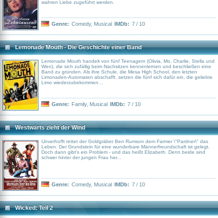
wahren Liebe zugeführt werden.
Genre:
Comedy
,
Musical
IMDb:
7 / 10
Lemonade Mouth - Die Geschichte einer Band
Lemonade Mouth handelt von fünf Teenagern (Olivia, Mo, Charlie, Stella und
Wen), die sich zufällig beim Nachsitzen kennenlernen und beschließen eine
Band zu gründen. Als ihre Schule, die Mesa High School, den letzten
Limonaden-Automaten abschafft, setzen die fünf sich dafür ein, die geliebte
Limo wiederzubekommen…
Genre:
Family
,
Musical
IMDb:
7 / 10
Westwärts zieht der Wind
Unverhofft rettet der Goldgräber Ben Rumson dem Farmer \"Pardner\" das
Leben. Der Grundstein für eine wunderbare Männerfreundschaft ist gelegt.
Doch dann gibt's ein Problem - und das heißt Elizabeth. Denn beide sind
schwer hinter der jungen Frau her...
Genre:
Comedy
,
Musical
IMDb:
7 / 10
Wicked: Teil 2