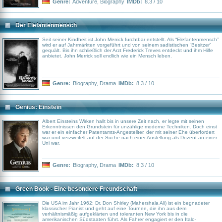
einen Zeigefinger und musste zudem das Ende seiner Ehe mit seiner
Genre:
Adventure
,
Biography
IMDb:
8.3 / 10
langjährigen Kletterpartnerin verkraften.
Der Elefantenmensch
Seit seiner Kindheit ist John Merrick furchtbar entstellt. Als “Elefantenmensch”
wird er auf Jahrmärkten vorgeführt und von seinem sadistischen “Besitzer”
gequält. Bis ihn schließlich der Arzt Frederick Treves entdeckt und ihm Hilfe
anbietet. John Merrick soll endlich wie ein Mensch leben.
Genre:
Biography
,
Drama
IMDb:
8.3 / 10
Genius: Einstein
Albert Einsteins Wirken hallt bis in unsere Zeit nach, er legte mit seinen
Erkenntnissen den Grundstein für unzählige moderne Techniken. Doch einst
war er ein einfacher Patentamts-Angestellter, der mit seiner Ehe überfordert
war und verzweifelt auf der Suche nach einer Anstellung als Dozent an einer
Uni war.
Genre:
Biography
,
Drama
IMDb:
8.3 / 10
Green Book - Eine besondere Freundschaft
Die USA im Jahr 1962: Dr. Don Shirley (Mahershala Ali) ist ein begnadeter
klassischer Pianist und geht auf eine Tournee, die ihn aus dem
verhältnismäßig aufgeklärten und toleranten New York bis in die
amerikanischen Südstaaten führt. Als Fahrer engagiert er den Italo-