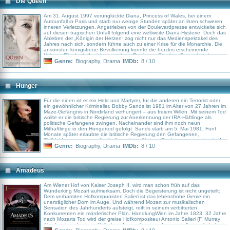
Die Queen
Am 31. August 1997 verunglückte Diana, Princess of Wales, bei einem
Autounfall in Paris und starb nur wenige Stunden später an ihren schweren
inneren Verletzungen. Angetrieben von der Boulevardpresse entwickelte sich
auf diesen tragischen Unfall folgend eine weltweite Diana-Hysterie. Doch das
Ableben der „Königin der Herzen“ zog nicht nur das Medienspektakel des
Jahres nach sich, sondern führte auch zu einer Krise für die Monarchie. Die
ansonsten königstreue Bevölkerung konnte die herzlos erscheinende
Haltung Elisabeth II. nicht verstehen. Regisseur Stephen Frears hat den
Fokus seines Biographie-Dramas „The Queen“ nun genau auf diese politisch
Genre:
Biography
,
Drama
IMDb:
8 / 10
relevante Komponente gelenkt.
Hunger
Für die einen ist er ein Held und Märtyrer, für die anderen ein Terrorist oder
ein gewöhnlicher Krimineller. Bobby Sands ist 1981 im Alter von 27 Jahren im
Maze-Gefängnis in Nordirland verhungert – aus freiem Willen. Mit seinem Tod
wollte er die britische Regierung zur Anerkennung der IRA-Häftlinge als
politische Gefangene zwingen. Nacheinander sind ihm noch neun
Mithäftlinge in den Hungertod gefolgt. Sands starb am 5. Mai 1981. Fünf
Monate später erlaubte die britische Regierung den Gefangenen,
Zivilkleidung zu tragen. Auch die meisten übrigen Forderungen wurden in der
Folgezeit erfüllt, wenn die IRA-Häftlinge auch nie offiziell als politische
Genre:
Biography
,
Drama
IMDb:
8 / 10
Gefangene anerkannt wurden.
Amadeus
Am Wiener Hof von Kaiser Joseph II. wird man schon früh auf das
Wunderking Mozart aufmerksam. Doch die Begeisterung ist nicht ungeteilt:
Dem verhärmten Hofkomponisten Salieri ist das lebensfrohe Genie ein
unerträglicher Dorn im Auge. Und während Mozart zur musikalischen
Sensation des Jahrhunderts aufsteigt, reift in seinem verbitterten
Konkurrenten ein mörderischer Plan. HandlungWien im Jahre 1823. 32 Jahre
nach Mozarts Tod wird der greise Hofkompositeur Antonio Salieri (F. Murray
Abraham) nach einem Selbstmordversuch in eine Irrenanstalt eingeliefert.