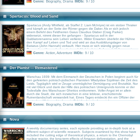
Ereignisse, gepaart mit seiner Aversion gegen die Brutalität der Nazis,
Genre:
Biography
,
Drama
IMDb:
9 / 10
wecken in dem lebenslustigen Frauenhelden ungeahnten Idealismus. Als
“seine” Juden nach Auschwitz deportiert werden sollen, setzt Schindler Leben
und Privatvermögen aufs Spiel, um sie vor dem sicheren Tod zu retten.
Spartacus: Blood and Sand
Spartacus (Andy Whitfield, ab Staffel 2: Liam McIntyre) ist ein stolzer Thraker
und kämpft an der Seite der Römer gegen die Daker. Als er sich jedoch
einem Befehl des Feldherren Gaius Claudius Glaber (Craig Parker)
widersetzt, nimmt dieser ihn gefangen - Spartacus soll in der
Galdiatorenarena sein Leben verlieren. Wider Erwarten überlebt der Hühne
den Kampf auf Leben und Tod und wird an das Ausbildungslager von
Batiatus (John Hannah) verkauft. Hier muss er sich ständig gegen neue
Gegner bewähren, doch er hat auch Verbündete. Anfangs hält ihn nur ein
Gedanke am Leben: Seine ebenfalls als Sklavin verkaufte Frau Sura wieder
Genre:
Action
,
Adventure
IMDb:
9 / 10
zu sehen.
Der Pianist --- Remastered
Warschau 1939: Mit dem Einmarsch der Deutschen in Polen beginnt auch für
den gefeierten polnisch-jüdischen Pianisten Wladyslaw Szpilman die Zeit des
Leids. Tagtäglich wird er Zeuge unerträglicher Demütigung und Brutalität. Nur
mit viel Glück und dank der Hilfe des polnischen Untergrunds konnte er der
Todesfalle des Warschauer Ghettos entkommen. Voller Angst irrt er allein
durch die Stadt, die sich inzwischen in eine leblose, erschütternde
Ruinenlandschaft verwandelt hat. Eines Tages entdeckt ihn ein Offizier der
deutschen Wehrmacht, der sein Schicksal verändern wird.
Genre:
Biography
,
Drama
IMDb:
9 / 10
Nova
A weekly documentary series, each episode providing an in-depth look at a
different subject of scientific research. Subjects examined by this show have
included the cutting edge of theoretical physics, a return to the Chernobyl
nuclear reactor, the long-term effects of Amazon deforestation, and the