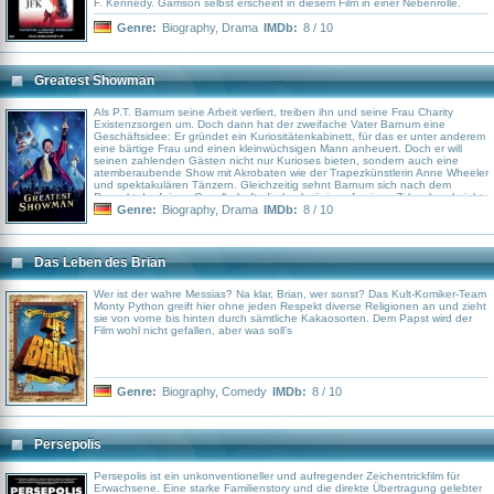
F. Kennedy. Garrison selbst erscheint in diesem Film in einer Nebenrolle.
Genre:
Biography
,
Drama
IMDb:
8 / 10
Greatest Showman
Als P.T. Barnum seine Arbeit verliert, treiben ihn und seine Frau Charity
Existenzsorgen um. Doch dann hat der zweifache Vater Barnum eine
Geschäftsidee: Er gründet ein Kuriositätenkabinett, für das er unter anderem
eine bärtige Frau und einen kleinwüchsigen Mann anheuert. Doch er will
seinen zahlenden Gästen nicht nur Kurioses bieten, sondern auch eine
atemberaubende Show mit Akrobaten wie der Trapezkünstlerin Anne Wheeler
und spektakulären Tänzern. Gleichzeitig sehnt Barnum sich nach dem
Respekt der feinen Gesellschaft, die hochnäsig auf seinen Zirkus herabsieht.
Er tut sich daher mit dem seriösen Theatermacher Phillip Carlyle zusammen
Genre:
Biography
,
Drama
IMDb:
8 / 10
und als er bei einer königlichen Audienz der schwedischen Opernsängerin
Jenny Lind begegnet, wittert er die Chance darauf, endlich auch in der High
Society und in der Kunstszene ernstgenommen zu werden. Er geht mit Jenny
auf Amerika-Tournee...
Das Leben des Brian
Wer ist der wahre Messias? Na klar, Brian, wer sonst? Das Kult-Komiker-Team
Monty Python greift hier ohne jeden Respekt diverse Religionen an und zieht
sie von vorne bis hinten durch sämtliche Kakaosorten. Dem Papst wird der
Film wohl nicht gefallen, aber was soll’s
Genre:
Biography
,
Comedy
IMDb:
8 / 10
Persepolis
Persepolis ist ein unkonventioneller und aufregender Zeichentrickfilm für
Erwachsene. Eine starke Familienstory und die direkte Übertragung gelebter