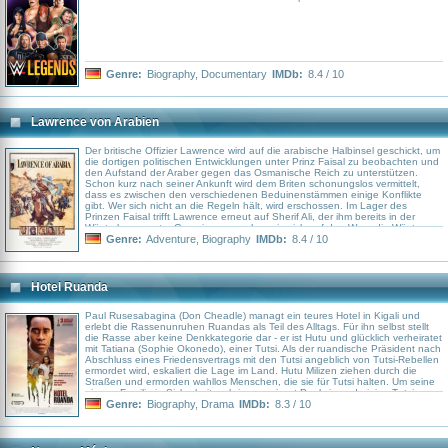
Genre:
Biography
,
Documentary
IMDb:
8.4 / 10
Lawrence von Arabien
Der britische Offizier Lawrence wird auf die arabische Halbinsel geschickt, um
die dortigen politischen Entwicklungen unter Prinz Faisal zu beobachten und
den Aufstand der Araber gegen das Osmanische Reich zu unterstützen.
Schon kurz nach seiner Ankunft wird dem Briten schonungslos vermittelt,
dass es zwischen den verschiedenen Beduinenstämmen einige Konflikte
gibt. Wer sich nicht an die Regeln hält, wird erschossen. Im Lager des
Prinzen Faisal trifft Lawrence erneut auf Sherif Ali, der ihm bereits in der
Wüste begegnete. Gemeinsam machen sie sich auf den Weg, die Wüste
Nefud zu durchqueren, um so nach Akaba zu gelangen...
Genre:
Adventure
,
Biography
IMDb:
8.4 / 10
Hotel Ruanda
Paul Rusesabagina (Don Cheadle) managt ein teures Hotel in Kigali und
erlebt die Rassenunruhen Ruandas als Teil des Alltags. Für ihn selbst stellt
die Rasse aber keine Denkkategorie dar - er ist Hutu und glücklich verheiratet
mit Tatiana (Sophie Okonedo), einer Tutsi. Als der ruandische Präsident nach
Abschluss eines Friedensvertrags mit den Tutsi angeblich von Tutsi-Rebellen
ermordet wird, eskaliert die Lage im Land. Hutu Milizen ziehen durch die
Straßen und ermorden wahllos Menschen, die sie für Tutsi halten. Um seine
eigene Familie in Sicherheit zu bringen, nimmt Paul sie und einige Tutsi-
Nachbarn in das von Blauhelmen gesicherte Hotel mit. Dort erfährt er vom
Genre:
Biography
,
Drama
IMDb:
8.3 / 10
kanadischen Colonel Oliver (Nick Nolte), dass bereits internationale Truppen
auf dem Weg nach Ruanda sind. Widerwillig gewährt Paul in der Zwischenzeit
weiteren Flüchtlingen Unterschlupf im Hotel. Doch dann folgt die große
Ernüchterung: Die UN-Truppen sollen lediglich die Touristen sicher aus dem