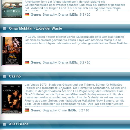
Amerikaner Tony Lip (Viggo Mortensen), der sich bislang mit
Gelegenheitsjobs über Wasser gehalten und etwa als Türsteher gearbeitet
hat. Während der langen Fahrt, bei der sie sich am sogenannten Negro
Motorist Green Book orientieren, in dem die wenigen Unterkünfte und
Restaurants aufgelistet sind, in dem auch schwarze Gäste willkommen sind,
Genre:
Biography
,
Drama
IMDb:
8.3 / 10
entwickelt sich langsam eine Freundschaft zwischen den beiden sehr
gegensätzlichen Männern.
Omar Mukhtar - Löwe der Wüste
In 1929, Italian Fascist dictator Benito Mussolini appoints General Rodolfo
Graziani as colonial governor to Italian Libya with orders to stamp-out all
resistance from Libyan nationalists led by rebel guerrilla leader Omar Mukhtar.
Genre:
Biography
,
Drama
IMDb:
8.2 / 10
Casino
Las Vegas 1973: Stadt des Glitters und der Träume. Bühne für Millionäre,
Politiker und glamouröse Showgirls. Die Heimat für Scharlatane, Spieler und
Dealer. In der glanzvollsten Ära von Las Vegas steigt der Profizocker Sam
“Ace” Rothstein an die Spitze des Milliarden-Dollar-Imperiums auf. Um das
Investment weiter auszubauen, stellen ihm die Drahtzieher seinen besten
Freund aus alten Zeiten, den hitzköpfigen Mafiakiller Nicky Santoro, an die
Seite. Jetzt dominieren sie gemeinsam Vegas: “Ace” als eleganter Lenker,
Nicky als Mann fürs Grobe – bis die atemberaubende Ginger McKenna
auftaucht
Genre:
Biography
,
Crime
IMDb:
8.2 / 10
Alias Grace