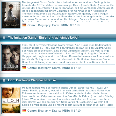
Der junge Arzt Simon Jordan lernt bei seiner Arbeit in einem Gefängnis im
Kanada der 1870er Jahre die sanftmütige Grace (Sarah Gadon) kennen. Sie
ist eine der berüchtigsten Frauen Kanadas, seit sie vor fast 30 Jahren als 15-
jährige zusammen mit einem Gehilfen ihren wohlhabenden Arbeitgeber
Thomas Kinnear und die Haushälterin Nancy Montgomery (Anna Paquin)
ermordet hatte. Jordan kann die Frau, die er nun kennengelernt hat, und die
grausame Bluttat nicht unter einen Hut bringen. Da es schon bei Graces
Verurteilung Stimmen gab, die sie als unschuldig Verstrickte in die Bluttat
eines anderen sah, beginnt der Arzt, den Fall aufzurollen.
Genre:
Biography
,
Crime
IMDb:
8.2 / 10
The Imitation Game - Ein streng geheimes Leben
1939 stößt der verschlossene Mathematiker Alan Turing zum Codeknacker-
Team in Bletchley Park, das mit der Aufgabe betraut ist, den Enigma-Code
der Nazis zu dechiffrieren. Eine schier unlösbare Mission, die von Turings
arroganter Art nicht vereinfacht wird. Erst als Turing die begabte Joan zur
Gruppe holt, beginnt er sich zu öffnen. Romantische Avancen Joans wehrt er
jedoch ab: Turing ist schwul, und das steht in Großbritannien unter Strafe.
Dann knackt Turing den Code - und auf einmal steht er im Rampenlicht.
Raffiniert erzählter Historienthriller von Morten Tyldum, der nur vordergründig
vom Knacken des Enigma-Codes erzählt, sondern sich vielmehr um das
Genre:
Biography
,
Drama
IMDb:
8.1 / 10
faszinierende Leben des vielschichtigen Alan Turing dreht.
Lion: Der lange Weg nach Hause
Mit fünf Jahren wird der kleine indische Junge Saroo (Sunny Pawar) von
seiner Familie getrennt, woraufhin er sich schließlich tausende Meilen von
Zuhause entfernt und verwahrlost in Kalkutta wiederfindet. Nach dieser
beschwerlichen Odyssee nehmen ihn Sue (Nicole Kidman) und John Brierley
(David Wenham) auf, ein wohlhabendes australisches Ehepaar, das ihn in
ihrer Heimat wie seinen eigenen Sohn aufzieht. Doch seine Wurzeln hat
Saroo nie vergessen und so macht er sich als junger Mann (nun: Dev Patel)
mit Hilfe seiner trüben Erinnerungen und Google Earth auf die Suche nach
seiner wahren Mutter. Während seiner Reise in die eigene Vergangenheit
Genre:
Biography
,
Drama
IMDb:
8.1 / 10
hofft er endlich auf jenes Dorf zu treffen, das sich mit seinen Erinnerungen