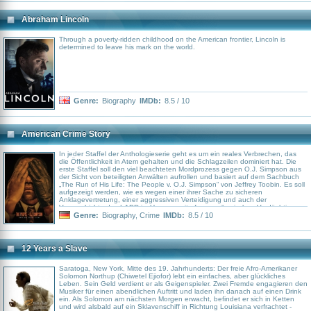
illegale Geschäfte ein. Das zieht schon bald die Aufmerksamkeit der Justiz
auf sich, besonders der FBI-Agent Patrick Denham (Kyle Chandler) schaut
aufmerksam hinter die Fassade von Belforts Firmengeflecht. Als die
Abraham Lincoln
Gesetzeshüter Jordan langsam auf die Schliche kommen, droht sein
gesamtes Kartenhaus einzustürzen.
Through a poverty-ridden childhood on the American frontier, Lincoln is
determined to leave his mark on the world.
Genre:
Biography
IMDb:
8.5 / 10
American Crime Story
In jeder Staffel der Anthologieserie geht es um ein reales Verbrechen, das
die Öffentlichkeit in Atem gehalten und die Schlagzeilen dominiert hat. Die
erste Staffel soll den viel beachteten Mordprozess gegen O.J. Simpson aus
der Sicht von beteiligten Anwälten aufrollen und basiert auf dem Sachbuch
„The Run of His Life: The People v. O.J. Simpson“ von Jeffrey Toobin. Es soll
aufgezeigt werden, wie es wegen einer ihrer Sache zu sicheren
Anklagevertretung, einer aggressiven Verteidigung und auch der
Vorgeschichte des LAPD im Umgang mit afro-amerikanischen Verdächtigen
dazu kam, dass die Juroren schließlich „berechtigte Zweifel“ an Simpsons
Genre:
Biography
,
Crime
IMDb:
8.5 / 10
Schuld hatten – und er somit nicht schuldig gesprochen wurde.
12 Years a Slave
Saratoga, New York, Mitte des 19. Jahrhunderts: Der freie Afro-Amerikaner
Solomon Northup (Chiwetel Ejiofor) lebt ein einfaches, aber glückliches
Leben. Sein Geld verdient er als Geigenspieler. Zwei Fremde engagieren den
Musiker für einen abendlichen Auftritt und laden ihn danach auf einen Drink
ein. Als Solomon am nächsten Morgen erwacht, befindet er sich in Ketten
und wird alsbald auf ein Sklavenschiff in Richtung Louisiana verfrachtet -