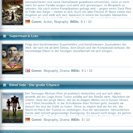
einmarschieren und seine Heimatstadt gewaltsam einnehmen, kann er nicht
mehr für seine Familie sorgen und sieht sich gezwungen, im Bergwerk zu
arbeiten. Als nach einem Kampfpartner gefragt wird – gegen einen Sack Reis
im Falle des Siegs – meldet er sich. Auch ein alter Freund IP Mans nimmt das
Angebot an und stellt sich den Japanern in einem der brutalen Martial Arts-
Kämpfe. Doch das fatale Duell endet für seinen Freund tödlich. Von
Gerechtigkeit beflügelt versucht IP Man nun, den japanischen Soldaten auf
Genre:
Action
,
Biography
IMDb:
8.1 / 10
seine eigene Art und Weise gegenüberzutreten. Es kommt zu einem alles
entscheidenden Duell zwischen ihm und General Miura.
Superman & Lois
Folgt dem berühmtesten Superhelden und berühmtesten Journalisten der
Welt, der sich mit all dem Stress, dem Druck und der Komplexität befasst, die
berufstätige Eltern in der heutigen Gesellschaft mit sich bringen.
Genre:
Biography
,
Drama
IMDb:
8.1 / 10
Blind Side - Die große Chance
Der Teenager Michael Oher ist praktisch obdachlos und auf sich allein
gestellt, als ihn Leigh Anne Tuohy zufällig auf der Straße sieht. Nachdem sie
erfährt, dass der junge Mann, der da im eisigen Winter nur in kurzen Hosen
und T-Shirt herumläuft, in die Schulklasse ihrer Tochter geht, besteht sie
darauf, ihn aus der Kälte zu holen. Ohne zu zögern lädt sie ihn ein, die
Nacht im Haus der Tuohys zu verbringen. Aus der spontanen, menschlichen
Geste wird schnell gegenseitige Zuneigung. Es dauert nicht lange, da gehört
Michael zur Familie – trotz großer sozialer und kultureller Unterschiede.
Anfangs fällt es dem Teenager sehr schwer, sich in seiner neuen Umgebung
Genre:
Biography
,
Drama
IMDb:
8 / 10
zurecht zu finden. Doch die Familie hilft Michael unermüdlich und auf jede
erdenkliche Weise, sein eigenes Potential zu erkennen und auszuschöpfen.
Die Tuohys wiederum gelangen durch Michaels sanfte, liebenswerte Art zu
wertvollen Selbsterkenntnissen, die ihnen sonst womöglich verborgen