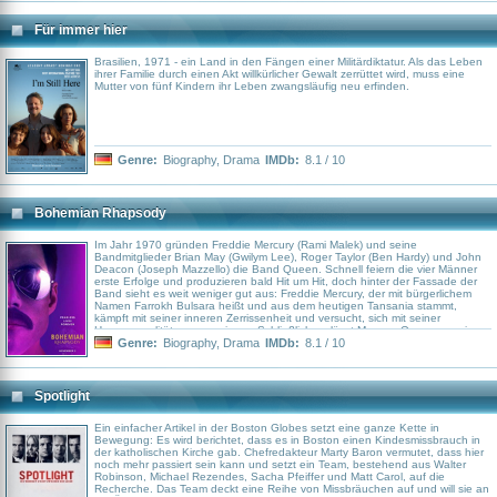
ans Vergangene deckt...
Für immer hier
Brasilien, 1971 - ein Land in den Fängen einer Militärdiktatur. Als das Leben
ihrer Familie durch einen Akt willkürlicher Gewalt zerrüttet wird, muss eine
Mutter von fünf Kindern ihr Leben zwangsläufig neu erfinden.
Genre:
Biography
,
Drama
IMDb:
8.1 / 10
Bohemian Rhapsody
Im Jahr 1970 gründen Freddie Mercury (Rami Malek) und seine
Bandmitglieder Brian May (Gwilym Lee), Roger Taylor (Ben Hardy) und John
Deacon (Joseph Mazzello) die Band Queen. Schnell feiern die vier Männer
erste Erfolge und produzieren bald Hit um Hit, doch hinter der Fassade der
Band sieht es weit weniger gut aus: Freddie Mercury, der mit bürgerlichem
Namen Farrokh Bulsara heißt und aus dem heutigen Tansania stammt,
kämpft mit seiner inneren Zerrissenheit und versucht, sich mit seiner
Homosexualität zu arrangieren. Schließlich verlässt Mercury Queen um eine
Solokarriere zu starten, doch muss schon bald erkennen, dass er ohne seine
Genre:
Biography
,
Drama
IMDb:
8.1 / 10
Mitstreiter aufgeschmissen ist. Obwohl er mittlerweile an AIDS erkrankt ist,
gelingt es ihm, seine Bandmitglieder noch einmal zusammenzutrommeln und
beim Live Aid einen der legendärsten Auftritte der Musikgeschichte
hinzulegen…
Spotlight
Ein einfacher Artikel in der Boston Globes setzt eine ganze Kette in
Bewegung: Es wird berichtet, dass es in Boston einen Kindesmissbrauch in
der katholischen Kirche gab. Chefredakteur Marty Baron vermutet, dass hier
noch mehr passiert sein kann und setzt ein Team, bestehend aus Walter
Robinson, Michael Rezendes, Sacha Pfeiffer und Matt Carol, auf die
Recherche. Das Team deckt eine Reihe von Missbräuchen auf und will sie an