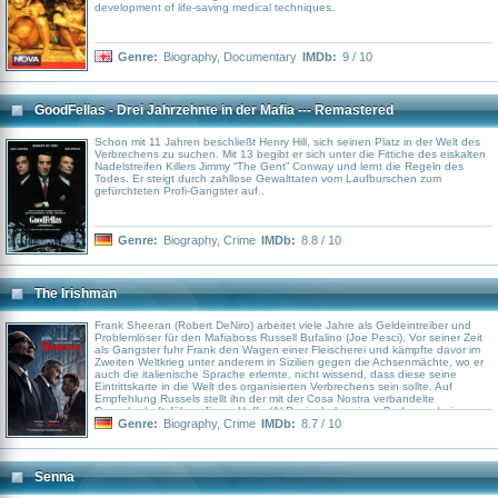
development of life-saving medical techniques.
Genre:
Biography
,
Documentary
IMDb:
9 / 10
GoodFellas - Drei Jahrzehnte in der Mafia --- Remastered
Schon mit 11 Jahren beschließt Henry Hill, sich seinen Platz in der Welt des
Verbrechens zu suchen. Mit 13 begibt er sich unter die Fittiche des eiskalten
Nadelstreifen Killers Jimmy “The Gent” Conway und lernt die Regeln des
Todes. Er steigt durch zahllose Gewalttaten vom Laufburschen zum
gefürchteten Profi-Gangster auf..
Genre:
Biography
,
Crime
IMDb:
8.8 / 10
The Irishman
Frank Sheeran (Robert DeNiro) arbeitet viele Jahre als Geldeintreiber und
Problemlöser für den Mafiaboss Russell Bufalino (Joe Pesci). Vor seiner Zeit
als Gangster fuhr Frank den Wagen einer Fleischerei und kämpfte davor im
Zweiten Weltkrieg unter anderem in Sizilien gegen die Achsenmächte, wo er
auch die italienische Sprache erlernte, nicht wissend, dass diese seine
Eintrittskarte in die Welt des organisierten Verbrechens sein sollte. Auf
Empfehlung Russels stellt ihn der mit der Cosa Nostra verbandelte
Gewerkschaftsführer Jimmy Hoffa (Al Pacino) als seinen Bodyguard ein.
Zwischen den beiden Männern entwickelt sich erst Respekt, dann eine enge
Genre:
Biography
,
Crime
IMDb:
8.7 / 10
Freundschaft. Je mehr Jahre ins Land ziehen, desto höher steigt Frank auch
in den Rängen der Mafia auf und desto grausamer werden die Verbrechen,
die er verübt. Dann bekommt er den Auftrag, Hoffa zu ermorden... Verfilmung
des Bestsellers von Charles Brandt über den Killer Frank "The Irishman"
Senna
Sheeran und dessen zahlreichen Mafia-Morde. Mittels modernster Technik
spielen die Schauspieler um Robert De Niro, Joe Pesci und Al Pacino ihre