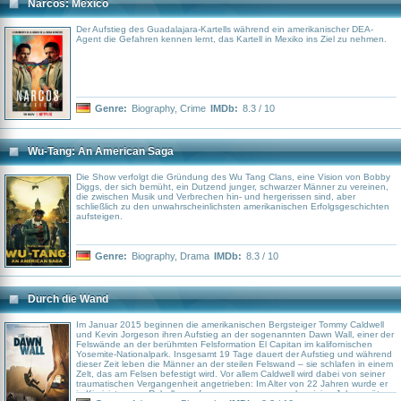
Narcos: México
Land bringen, während zum Schutz der Zivilbevölkerung keine Soldaten
vorgesehen sind.
Der Aufstieg des Guadalajara-Kartells während ein amerikanischer DEA-
Agent die Gefahren kennen lernt, das Kartell in Mexiko ins Ziel zu nehmen.
Genre:
Biography
,
Crime
IMDb:
8.3 / 10
Wu-Tang: An American Saga
Die Show verfolgt die Gründung des Wu Tang Clans, eine Vision von Bobby
Diggs, der sich bemüht, ein Dutzend junger, schwarzer Männer zu vereinen,
die zwischen Musik und Verbrechen hin- und hergerissen sind, aber
schließlich zu den unwahrscheinlichsten amerikanischen Erfolgsgeschichten
aufsteigen.
Genre:
Biography
,
Drama
IMDb:
8.3 / 10
Durch die Wand
Im Januar 2015 beginnen die amerikanischen Bergsteiger Tommy Caldwell
und Kevin Jorgeson ihren Aufstieg an der sogenannten Dawn Wall, einer der
Felswände an der berühmten Felsformation El Capitan im kalifornischen
Yosemite-Nationalpark. Insgesamt 19 Tage dauert der Aufstieg und während
dieser Zeit leben die Männer an der steilen Felswand – sie schlafen in einem
Zelt, das am Felsen befestigt wird. Vor allem Caldwell wird dabei von seiner
traumatischen Vergangenheit angetrieben: Im Alter von 22 Jahren wurde er
in Kirgisistan von Rebellen gefangen genommen, verlor einige Jahre später