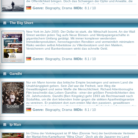
die Öffentlichkeit bringen. Doch das Schweigen der Opfer und Anwälte, die
gegen das Team arbeiten, erschweren die Recheche...
Genre:
Biography
,
Drama
IMDb:
8.1 / 10
The Big Short
New York im Jahr 2005: Der Dollar ist stark, die Wirtschaft boomt. An der Wall
Street werden jeden Tag aufs Neue Börsen- und Wertpapiergeschäfte in
gigantischem Umfang getätigt. Mit immer komplexer werdenden
Immobilienprodukten, hervorragenden Renditen und vermeintlich minimalem
Risiko werden selbst Arbeitslose zu Villenbesitzern und den Maklern,
Versicherern und Bankenbossen winkt das schnelle Geld.
Genre:
Biography
,
Drama
IMDb:
8.1 / 10
Gandhi
Nur ein Mann konnte das britische Empire bezwingen und seinem Land die
Unabhängigkeit geben. Sein Ziel war die Freiheit, sein Weg die
Gewaltlosigkeit und seine Waffe die Menschlichkeit. Richard Attenboroughs
Film beschreibt das Leben Gandhis - einer der größten Persönlichkeiten des
20. Jahrhunderts. Gandhi (Ben Kingsley) geht 1893 als Rechtsanwalt nach
Südafrika, um die dort lebenden Inder gegen die strikten Apartheidsgesetze
zu vereinen. Er praktiziert dort zum ersten Mal den passiven, gewaltlosen
Widerstand, der später zum Kennzeichen seines Freiheitskampfes gegen die
Briten wird. Ab 1915 lebt er dann wieder in Indien und verfolgt nur ein Ziel:
Genre:
Biography
,
Drama
IMDb:
8.1 / 10
Indiens Unabhängigkeit vom britischen Empire. Aber mehr als 30 mühsame
Jahre vergehen, bis sein Traum wahr wird und Indien 1947 die
Unabhängigkeit erhält.
Ip Man
Im China der Vorkriegszeit ist IP Man (Donnie Yen) der berühmteste Vertreter
der Martial-Arts-Kampfkunst “Wing Chun”. Doch als die Japaner ins Land